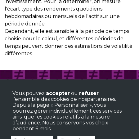
investissement. Pour la déterminer, on mesure
l'écart type des rendements quotidiens,
hebdomadaires ou mensuels de l'actif sur une
période donnée.
Cependant, elle est sensible à la période de temps
choisie pour le calcul, et différentes périodes de
temps peuvent donner des estimations de volatilité
différentes
TALEER SAS
+33(0)6 15 42 10 70
Vous pouvez
accepter
ou
refuser
8 rue Jean Nogues
l’ensemble des cookies de nospartenaires.
33110 Le Bouscat
Depuis la page « Personnaliser », vous
Suivez-nous
pourrez gérer individuellement ces services
ainsi que les cookies relatifs à la mesure
d’audience. Nous conservons vos choix
pendant 6 mois.
Mentions légales