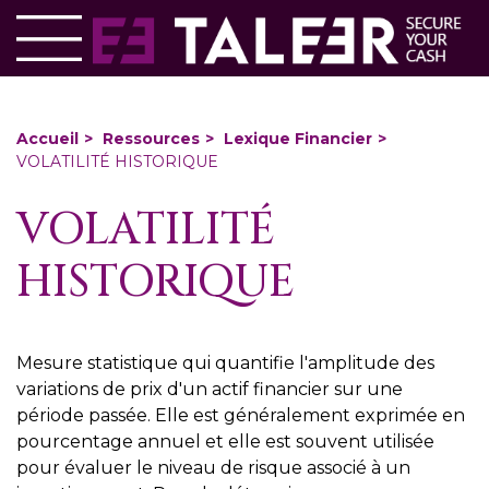
Aller
Panneau de gestion des cookies
au
contenu
principal
You
Accueil
Ressources
Lexique Financier
VOLATILITÉ HISTORIQUE
are
here
VOLATILITÉ
HISTORIQUE
Mesure statistique qui quantifie l'amplitude des
variations de prix d'un actif financier sur une
période passée. Elle est généralement exprimée en
pourcentage annuel et elle est souvent utilisée
pour évaluer le niveau de risque associé à un