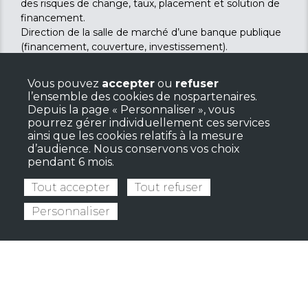
des risques de change, taux, placement et solution de
financement.
Direction de la salle de marché d’une banque publique
(financement, couverture, investissement).
Mise en place et gestion de solution de couverture de
marché (change, taux, financement, liquidité, crédit) au
Vous pouvez
accepter
ou
refuser
service des entreprises (PME/ETI/ grand Groupes)*
l’ensemble des cookies de nospartenaires.
Depuis la page « Personnaliser », vous
pourrez gérer individuellement ces services
ainsi que les cookies relatifs à la mesure
d’audience. Nous conservons vos choix
pendant 6 mois.
Tout accepter
Tout refuser
Personnaliser
Sheryl Recher