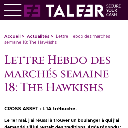
Aller
Panneau de gestion des cookies
au
contenu
principal
You
Accueil
Actualités
Lettre Hebdo des marchés
semaine 18: The Hawkishs
are
here
Lettre Hebdo des
marchés semaine
18: The Hawkishs
CROSS ASSET : L'IA trébuche.
Le 1er mai, j’ai réussi à trouver un boulanger à qui j’ai
demandé s’il lui restait des traditions. Il m’a répondu :