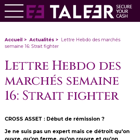
Aller
Panneau de gestion des cookies
au
contenu
principal
You
Accueil
Actualités
Lettre Hebdo des marchés
semaine 16: Strait fighter
are
here
Lettre Hebdo des
marchés semaine
16: Strait fighter
CROSS ASSET : Début de rémission ?
Je ne suis pas un expert mais ce détroit qu'on
ouvre, qu'on ferme, qu'on rouvre et qu'on