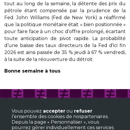
tout au long de la semaine, la détente des prix du
pétrole étant compensée par la prudence de la
Fed. John Williams (Fed de New York) a réaffirmé
que la politique monétaire était « bien positionnée »
pour faire face à un choc d’offre prolongé, écartant
toute anticipation de pivot rapide. La probabilité
d’une baisse des taux directeurs de la Fed d’ici fin
2026 est ainsi passée de 35 % jeudi à 67 % vendredi,
à la suite de la réouverture du détroit.
Bonne semaine à tous
TALEER SAS
+33(0)6 15 42 10 70
Vous pouvez
accepter
ou
refuser
8 rue Jean Nogues
l’ensemble des cookies de nospartenaires.
33110 Le Bouscat
Depuis la page « Personnaliser », vous
Suivez-nous
pourrez gérer individuellement ces services