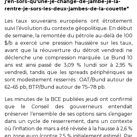
j'en-sors-qu'une-je-change-de-jambe-je-la-
rentre-je-sors-les-deux-jambes-de-la-couette"
Les taux souverains européens ont étroitement
suivi l’évolution du contexte géopolitique. En début
de semaine, la remontée du pétrole au-delà de 100
$/b a exercé une pression haussière sur les taux,
avant que la réouverture du détroit vendredi ne
déclenche une compression marquée. Le Bund 10
ans est ainsi passé de 3,09 % lundi soir à 2,95 %
vendredi, tandis que les spreads périphériques se
sont modestement resserrés : OAT/Bund autour de
62–65 pb, BTP/Bund autour de 75–78 pb.
Les minutes de la BCE publiées jeudi ont confirmé
que le Conseil des gouverneurs entendait
préserver l’ensemble de ses options sans s’engager
dans un cycle de resserrement, dans un contexte
où l’inflation de mars a été révisée à la hausse à 2,6 %
en zone euro (contre 2,5 % initialement estimé). Par