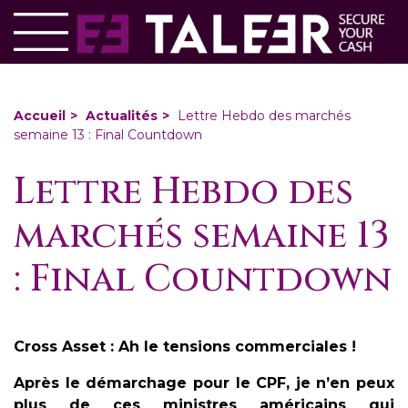
Aller
Panneau de gestion des cookies
au
contenu
principal
You
Accueil
Actualités
Lettre Hebdo des marchés
semaine 13 : Final Countdown
are
here
Lettre Hebdo des
marchés semaine 13
: Final Countdown
Cross Asset : Ah le tensions commerciales !
Après le démarchage pour le CPF, je n’en peux
plus de ces ministres américains qui